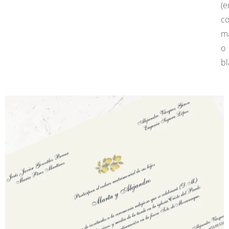
(e
co
ma
o
bl