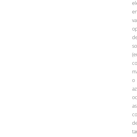
el
en
va
o
d
s
(e
co
ma
o
az
oc
as
c
d
ta