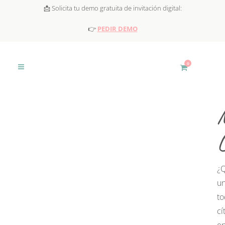
📩 Solicita tu demo gratuita de invitación digital:
👉
PEDIR DEMO
0
¿Q
u
t
cí