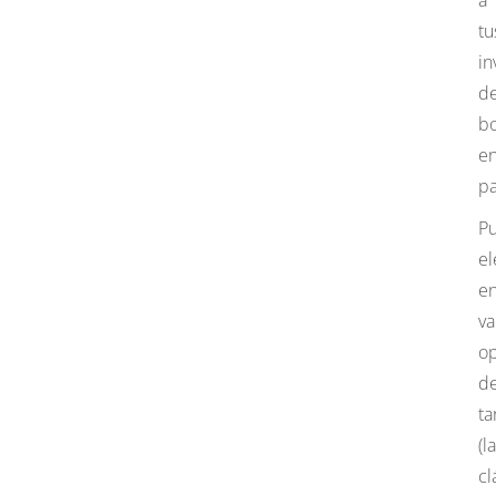
a
tu
in
d
b
e
pa
P
el
en
va
o
d
ta
(la
cl