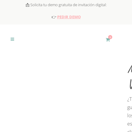
📩 Solicita tu demo gratuita de invitación digital:
👉
PEDIR DEMO
0
¿T
gu
lo
e