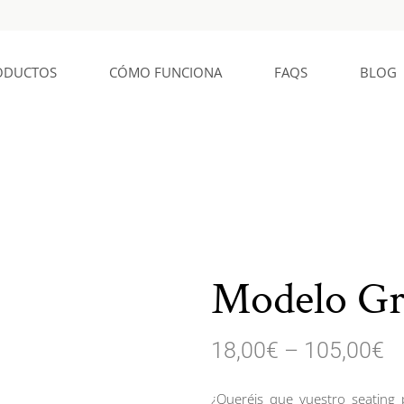
ODUCTOS
CÓMO FUNCIONA
FAQS
BLOG
Modelo Gr
18,00
€
–
105,00
€
¿Queréis que vuestro seating 