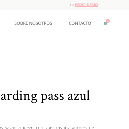
👉
PEDIR DEMO
0
SOBRE NOSOTROS
CONTACTO
rding pass azul
s vayan a juego con vuestras invitaciones de