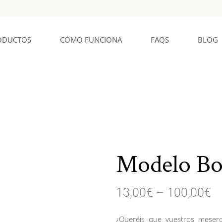
ODUCTOS
CÓMO FUNCIONA
FAQS
BLOG
Modelo Boa
13,00
€
–
100,00
€
¿Queréis que vuestros mesero