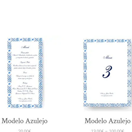
Modelo Azulejo
Modelo Azulejo
20,00
€
13,00
€
–
100,00
€