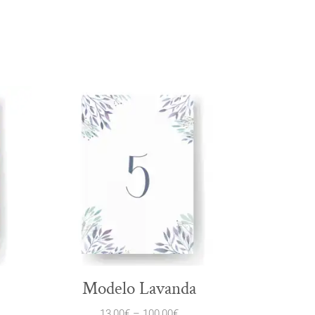
Modelo Lavanda
13,00
€
–
100,00
€